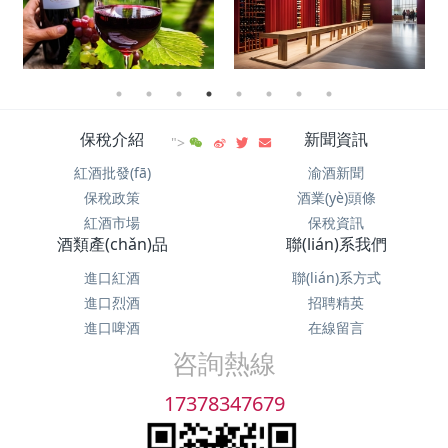
保稅介紹
新聞資訊
">
紅酒批發(fā)
渝酒新聞
保稅政策
酒業(yè)頭條
紅酒市場
保稅資訊
酒類產(chǎn)品
聯(lián)系我們
進口紅酒
聯(lián)系方式
進口烈酒
招聘精英
進口啤酒
在線留言
咨詢熱線
17378347679