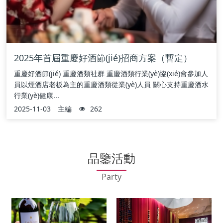
2025年首屆重慶好酒節(jié)招商方案（暫定）
重慶好酒節(jié) 重慶酒類社群 重慶酒類行業(yè)協(xié)會參加人
員以煙酒店老板為主的重慶酒類從業(yè)人員 關心支持重慶酒水
行業(yè)健康...
2025-11-03
主編
262
品鑒活動
Party