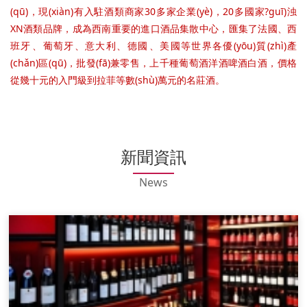
(qū)，現(xiàn)有入駐酒類商家30多家企業(yè)，20多國家?guī)浊
ХN酒類品牌，成為西南重要的進口酒品集散中心，匯集了法國、西
班牙、葡萄牙、意大利、德國、美國等世界各優(yōu)質(zhì)產
(chǎn)區(qū)，批發(fā)兼零售，上千種葡萄酒洋酒啤酒白酒，價格
從幾十元的入門級到拉菲等數(shù)萬元的名莊酒。
新聞資訊
News