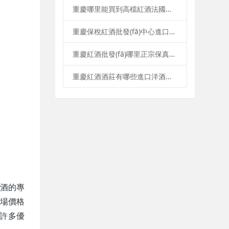
重慶哪里能買到高檔紅酒法國智利進口紅酒
重慶保稅紅酒批發(fā)中心進口葡萄酒優(yōu)選市場
重慶紅酒批發(fā)哪里正宗保真保稅商品專賣店
重慶紅酒酒莊有哪些進口洋酒批發(fā)團購公司
紅酒的專
市場價格
與許多優