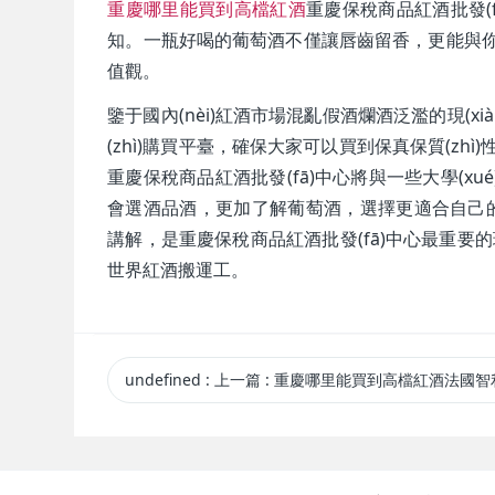
重慶哪里能買到高檔紅酒
重慶保稅商品紅酒批發(f
知。一瓶好喝的葡萄酒不僅讓唇齒留香，更
值觀。
鑒于國內(nèi)紅酒市場混亂假酒爛酒泛濫的現(xiàn
(zhì)購買平臺，確保大家可以買到保真保質(zhì)性
重慶保稅商品紅酒批發(fā)中心將與一些大學(xué
會選酒品酒，更加了解葡萄酒，選擇更
講解，是重慶保稅商品紅酒批發(fā)中心最重要的理
世界紅酒搬運工。
undefined
:
上一篇
: 重慶哪里能買到高檔紅酒法國智利進