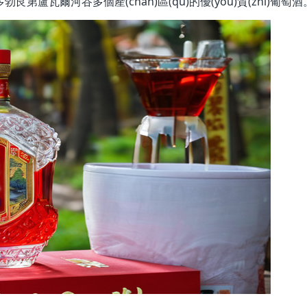
勃艮第盧瓦爾河谷多個產(chǎn)區(qū)的優(yōu)質(zhì)葡萄酒