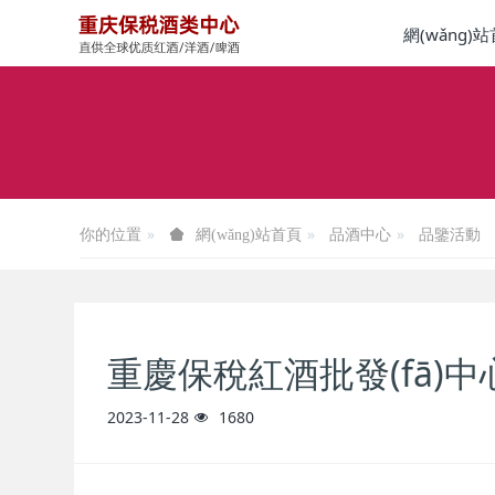
網(wǎng)
你的位置
品酒中心
品鑒活動
網(wǎng)站首頁
重慶保稅紅酒批發(fā)中
2023-11-28
1680