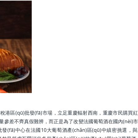
港區(qū)批發(fā)市場，立足重慶輻射西南，重慶市民購買
ì)量參差不齊真假難辨，而正是為了改變法國葡萄酒在國內(nèi)
fā)中心在法國10大葡萄酒產(chǎn)區(qū)中縝密挑選，