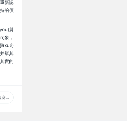
的重新認
堅持的價
ōu)質
n)象，
xué)
酒并幫其
副其實的
專賣店