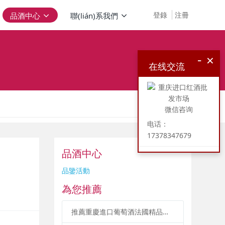
登錄
注冊
品酒中心
聯(lián)系我們
-
×
在线交流
微信咨询
电话：
17378347679
品酒中心
品鑒活動
為您推薦
推薦重慶進口葡萄酒法國精品紅酒品酒會