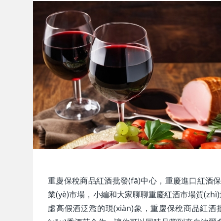
重慶保稅商品紅酒批發(fā)中心，重慶進口紅酒保稅
業(yè)市場，小編和大家聊聊重慶紅酒市場質(zh
虛高假酒泛濫的現(xiàn)象，重慶保稅商品紅酒批發(