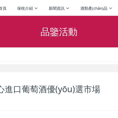
站首頁
保稅介紹
新聞資訊
酒類產(chǎn)品
品鑒活動
心進口葡萄酒優(yōu)選市場