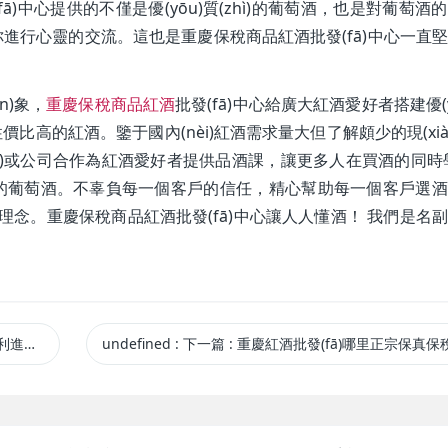
ā)中心提供的不僅是優(yōu)質(zhì)的葡萄酒，也是對葡萄酒
能與你進行心靈的交流。這也是重慶保稅商品紅酒批發(fā)中心一直
)象，
重慶保稅商品紅酒
批發(fā)中心給廣大紅酒愛好者搭建優(y
價比高的紅酒。鑒于國內(nèi)紅酒需求量大但了解頗少的現(xià
)或公司合作為紅酒愛好者提供品酒課，讓更多人在買酒的同時學(
適合自己的葡萄酒。不辜負每一個客戶的信任，精心幫助每一個客戶選
念。重慶保稅商品紅酒批發(fā)中心讓人人懂酒！ 我們是名
口紅酒
undefined
:
下一篇
: 重慶紅酒批發(fā)哪里正宗保真保稅商品